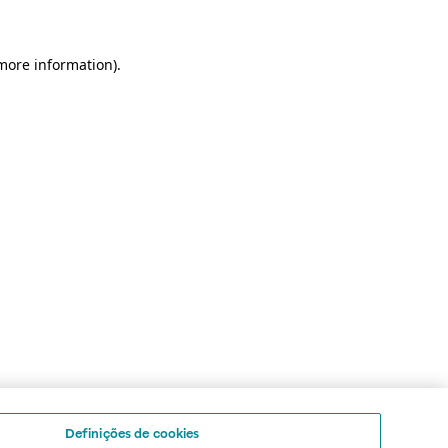
 more information)
.
Definições de cookies