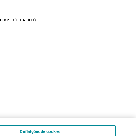
 more information)
.
Definições de cookies