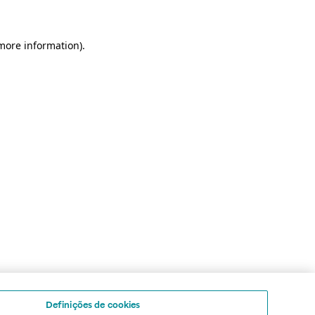
 more information)
.
Definições de cookies