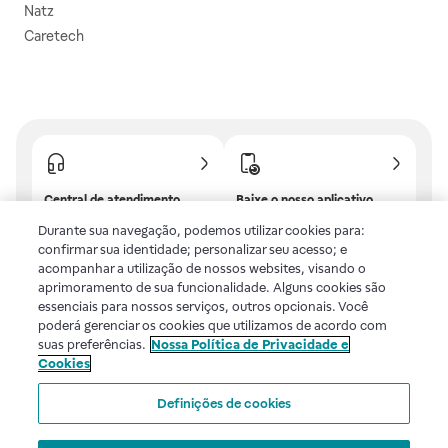
Natz
Caretech
Central de atendimento
Baixe o nosso aplicativo
Confira as dúvidas mais
E tenha descontos e
Durante sua navegação, podemos utilizar cookies para:
frequentes ou fale com a
benefícios exclusivos!
confirmar sua identidade; personalizar seu acesso; e
gente.
acompanhar a utilização de nossos websites, visando o
aprimoramento de sua funcionalidade. Alguns cookies são
essenciais para nossos serviços, outros opcionais. Você
poderá gerenciar os cookies que utilizamos de acordo com
Uma empresa
suas preferências.
Nossa Política de Privacidade e
Cookies
Voltar ao topo
Definições de cookies