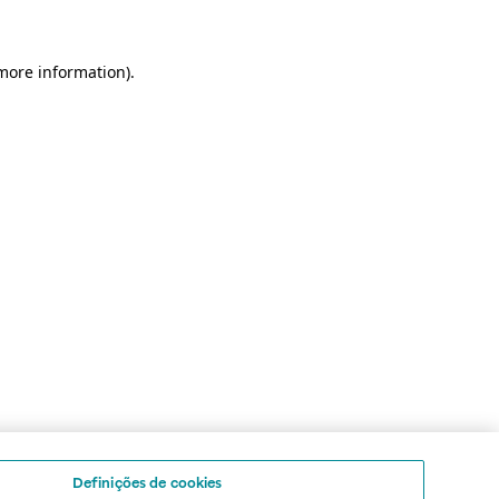
 more information)
.
Definições de cookies