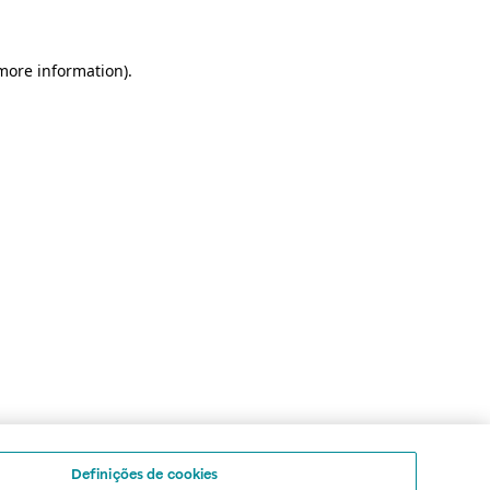
 more information)
.
Definições de cookies