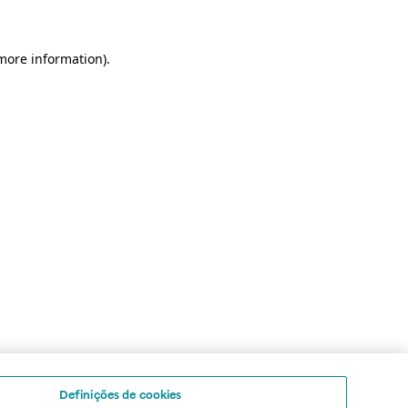
 more information)
.
Definições de cookies