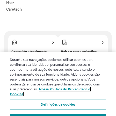
Natz
Caretech
Central de atendimento
Baixe o nosso aplicativo
Confira as dúvidas mais
E tenha descontos e
Durante sua navegação, podemos utilizar cookies para:
frequentes ou fale com a
benefícios exclusivos!
confirmar sua identidade; personalizar seu acesso; e
gente.
acompanhar a utilização de nossos websites, visando o
aprimoramento de sua funcionalidade. Alguns cookies são
essenciais para nossos serviços, outros opcionais. Você
poderá gerenciar os cookies que utilizamos de acordo com
Uma empresa
suas preferências.
Nossa Política de Privacidade e
Cookies
Voltar ao topo
Definições de cookies