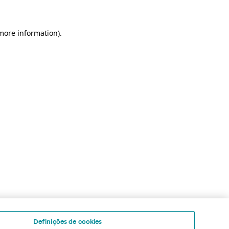
 more information)
.
Definições de cookies