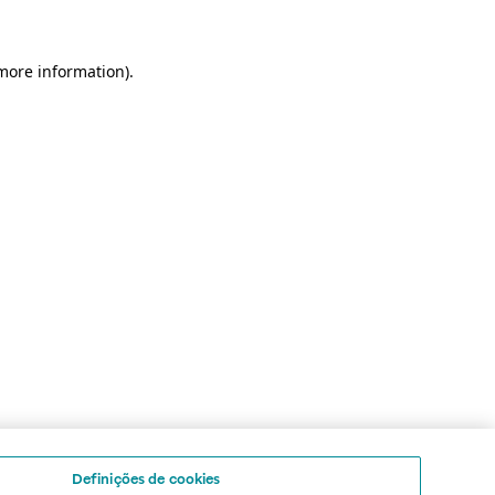
 more information)
.
Definições de cookies