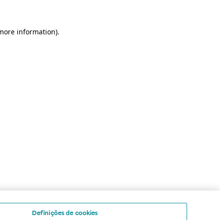
 more information)
.
Definições de cookies