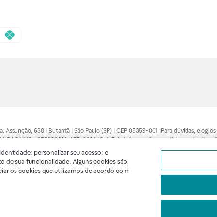
 Sra. Assunção, 638 | Butantã | São Paulo (SP) | CEP 05359-001 |Para dúvidas, elogi
7094.5 | CMVS - 355030801-477-002443-1-7 As informações contidas neste site n
médico está apto a diagnosticar qualquer problema de saúde e prescrever o trata
dentidade; personalizar seu acesso; e
 compras feitas pela internet. Maiores esclarecimentos, consultar o site: www.anv
o de sua funcionalidade. Alguns cookies são
lidade. A privacidade e a segurança dos clientes são compromissos da Raia Droga
ciar os cookies que utilizamos de acordo com
A
Raia
segue as determinações da