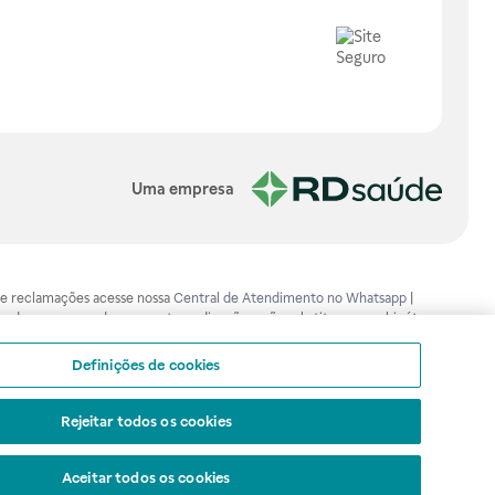
Uma empresa
os e reclamações acesse nossa
Central de Atendimento no Whatsapp
|
ão devem ser usadas para automedicação e não substituem, em hipótese
mento adequado. Ao persistirem os sintomas, um médico deverá ser
isa.gov.br . A Raia Drogasil SA trabalha com as tecnologias mais avançadas
Definições de cookies
sil SA. Todos os pedidos efetuados estão sujeitos à confirmação da
Rejeitar todos os cookies
Aceitar todos os cookies