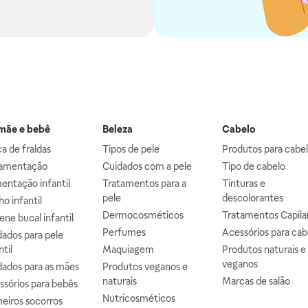
ãe e bebê
Beleza
Cabelo
a de fraldas
Tipos de pele
Produtos para cabe
mentação
Cuidados com a pele
Tipo de cabelo
entação infantil
Tratamentos para a
Tinturas e
pele
descolorantes
o infantil
Dermocosméticos
Tratamentos Capila
ene bucal infantil
Perfumes
Acessórios para cab
ados para pele
ntil
Maquiagem
Produtos naturais e
veganos
dados para as mães
Produtos veganos e
naturais
Marcas de salão
ssórios para bebês
Nutricosméticos
eiros socorros