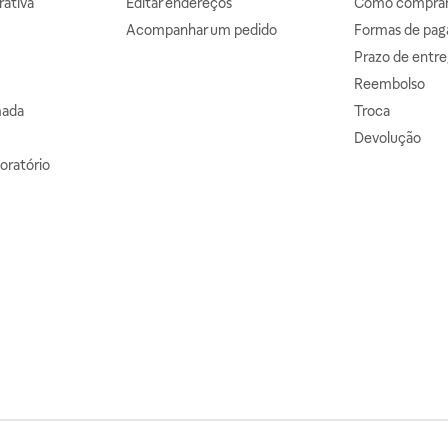
ativa
Editar endereços
Como comprar 
Acompanhar um pedido
Formas de pa
Prazo de entre
Reembolso
mada
Troca
Devolução
oratório