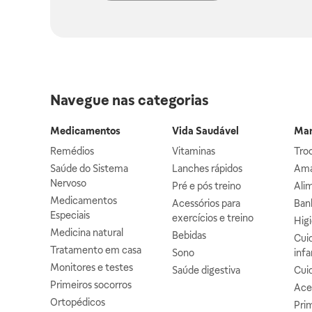
Navegue nas categorias
Medicamentos
Vida Saudável
Mam
Remédios
Vitaminas
Troc
Saúde do Sistema
Lanches rápidos
Ama
Nervoso
Pré e pós treino
Alim
Medicamentos
Acessórios para
Banh
Especiais
exercícios e treino
Higi
Medicina natural
Bebidas
Cuid
Tratamento em casa
Sono
infa
Monitores e testes
Saúde digestiva
Cui
Primeiros socorros
Ace
Ortopédicos
Prim