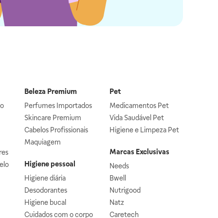
Beleza Premium
Pet
lo
Perfumes Importados
Medicamentos Pet
Skincare Premium
Vida Saudável Pet
Cabelos Profissionais
Higiene e Limpeza Pet
Maquiagem
Marcas Exclusivas
res
Higiene pessoal
elo
Needs
Higiene diária
Bwell
Desodorantes
Nutrigood
Higiene bucal
Natz
Cuidados com o corpo
Caretech