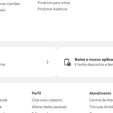
Produtos para unhas
uras mamães
Produtos Asiáticos
seio
Baixe o nosso aplica
nte.
E tenha descontos e ben
Perfil
Atendimento
aúde
Criar novo cadastro
Central de At
e
Alterar dados pessoais
Tire suas dúvi