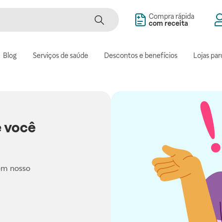
Compra rápida
com receita
Blog
Serviços de saúde
Descontos e benefícios
Lojas par
 você
em nosso