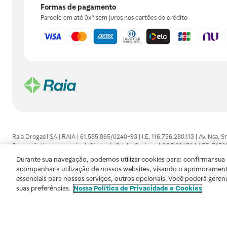
Formas de pagamento
Parcele em até 3x* sem juros nos cartões de crédito
Raia Drogasil SA | RAIA | 61.585.865/0240-93 | I.E. 116.756.280.113 | Av. Nsa.
Farmacêutico responsável: Gisele da Penha Barbosa | CRF 89453 | AFE: 7.1
alguma, as orientações dadas pelo profissional da área médica. Somente o 
Durante sua navegação, podemos utilizar cookies para: confirmar sua i
consultado. Os preços e promoções divulgados no site são válidos apenas para
acompanhar a utilização de nossos websites, visando o aprimorament
de proteção de dados, para que você possa realizar suas compras com tranqüi
essenciais para nossos serviços, outros opcionais. Você poderá geren
disponibilidade de produto em nosso estoque.
suas preferências.
Nossa Política de Privacidade e Cookies