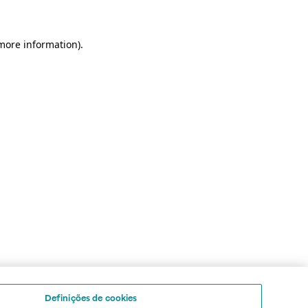
 more information)
.
Definições de cookies