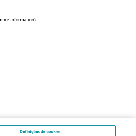
 more information)
.
Definições de cookies