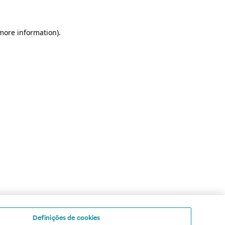
 more information)
.
Definições de cookies