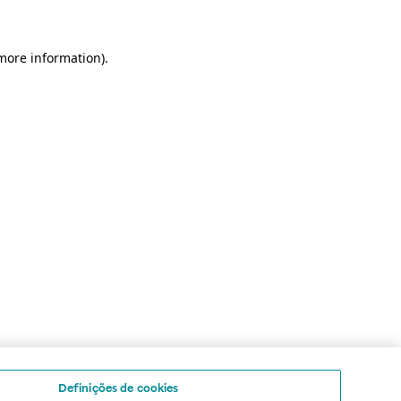
 more information)
.
Definições de cookies