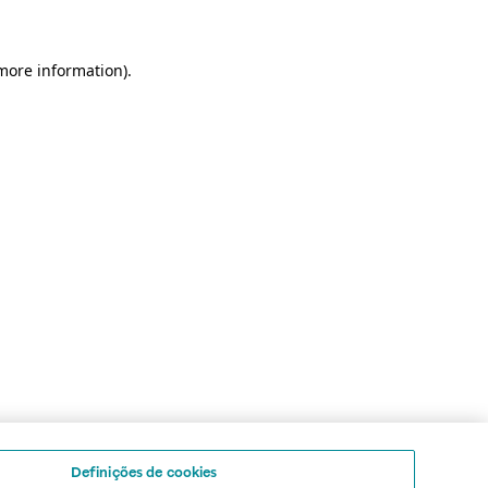
 more information)
.
Definições de cookies