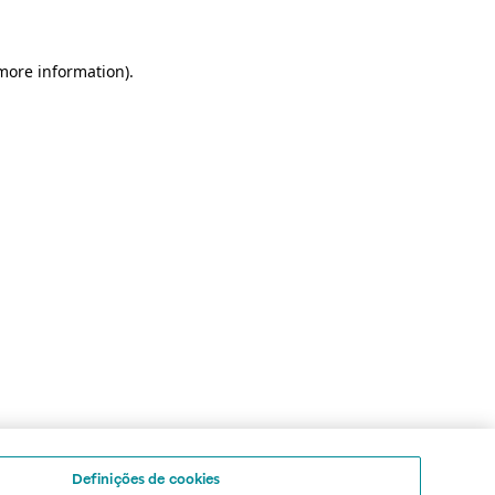
 more information)
.
Definições de cookies