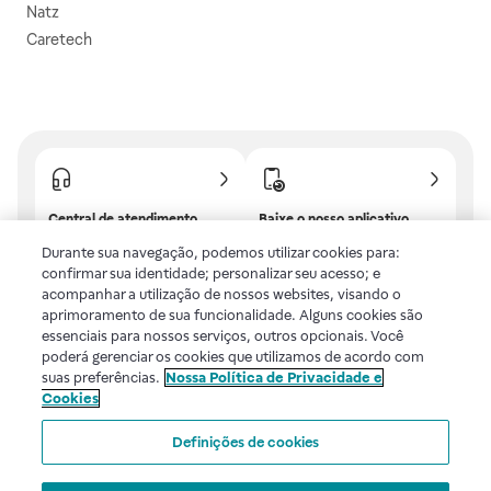
Natz
Caretech
Central de atendimento
Baixe o nosso aplicativo
Confira as dúvidas mais
E tenha descontos e
Durante sua navegação, podemos utilizar cookies para:
frequentes ou fale com a
benefícios exclusivos!
confirmar sua identidade; personalizar seu acesso; e
gente.
acompanhar a utilização de nossos websites, visando o
aprimoramento de sua funcionalidade. Alguns cookies são
essenciais para nossos serviços, outros opcionais. Você
poderá gerenciar os cookies que utilizamos de acordo com
Uma empresa
suas preferências.
Nossa Política de Privacidade e
Cookies
Voltar ao topo
Definições de cookies