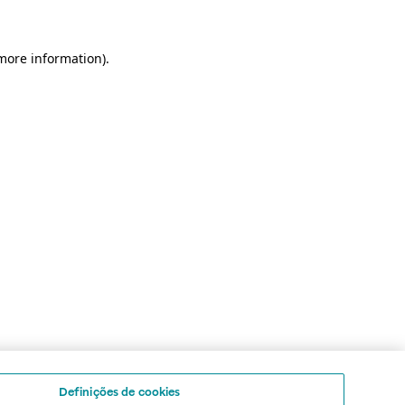
 more information)
.
Definições de cookies