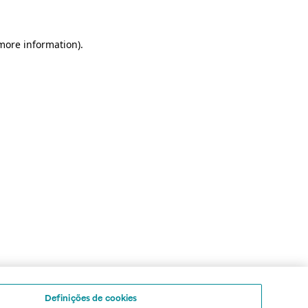
 more information)
.
Definições de cookies