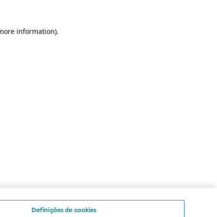
 more information)
.
Definições de cookies