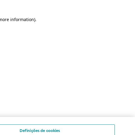
 more information)
.
Definições de cookies