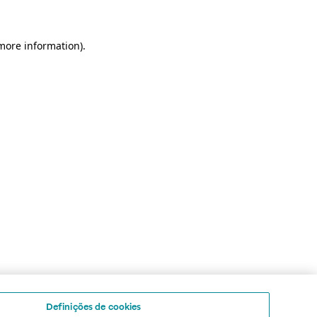
 more information)
.
Definições de cookies