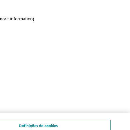
 more information)
.
Definições de cookies