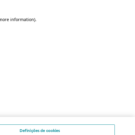
 more information)
.
Definições de cookies