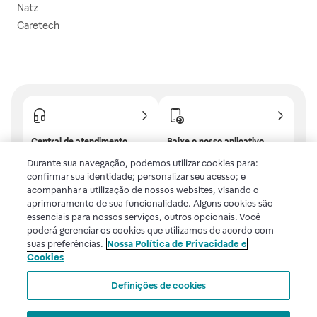
Natz
Caretech
Central de atendimento
Baixe o nosso aplicativo
Confira as dúvidas mais
E tenha descontos e
Durante sua navegação, podemos utilizar cookies para:
frequentes ou fale com a
benefícios exclusivos!
confirmar sua identidade; personalizar seu acesso; e
gente.
acompanhar a utilização de nossos websites, visando o
aprimoramento de sua funcionalidade. Alguns cookies são
essenciais para nossos serviços, outros opcionais. Você
poderá gerenciar os cookies que utilizamos de acordo com
Uma empresa
suas preferências.
Nossa Política de Privacidade e
Cookies
Voltar ao topo
Definições de cookies