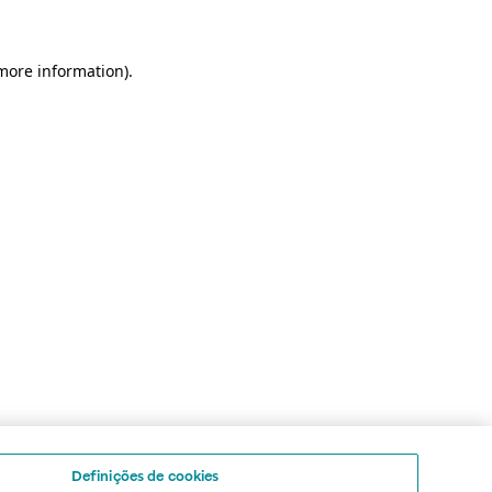
 more information)
.
Definições de cookies