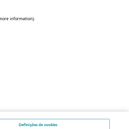
 more information)
.
Definições de cookies