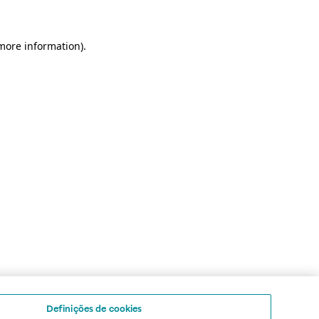
 more information)
.
Definições de cookies