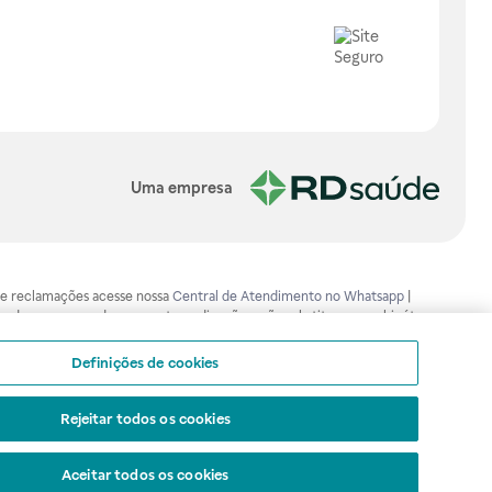
Uma empresa
os e reclamações acesse nossa
Central de Atendimento no Whatsapp
|
ão devem ser usadas para automedicação e não substituem, em hipótese
mento adequado. Ao persistirem os sintomas, um médico deverá ser
isa.gov.br . A Raia Drogasil SA trabalha com as tecnologias mais avançadas
Definições de cookies
sil SA. Todos os pedidos efetuados estão sujeitos à confirmação da
Rejeitar todos os cookies
Aceitar todos os cookies