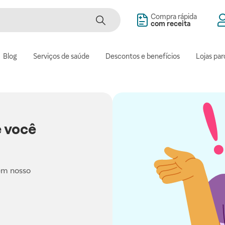
Compra rápida
com receita
Blog
Serviços de saúde
Descontos e benefícios
Lojas par
 você
em nosso