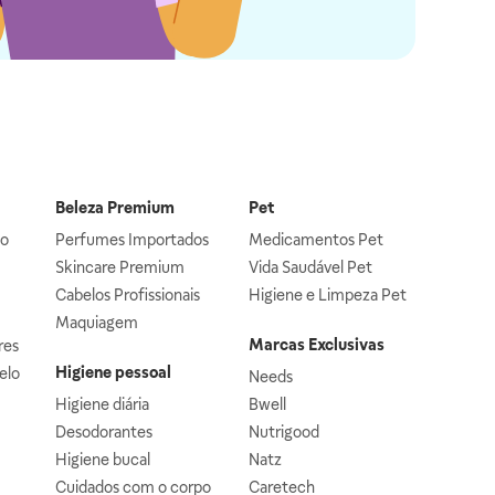
Beleza Premium
Pet
lo
Perfumes Importados
Medicamentos Pet
Skincare Premium
Vida Saudável Pet
Cabelos Profissionais
Higiene e Limpeza Pet
Maquiagem
Marcas Exclusivas
res
Higiene pessoal
elo
Needs
Higiene diária
Bwell
Desodorantes
Nutrigood
Higiene bucal
Natz
Cuidados com o corpo
Caretech