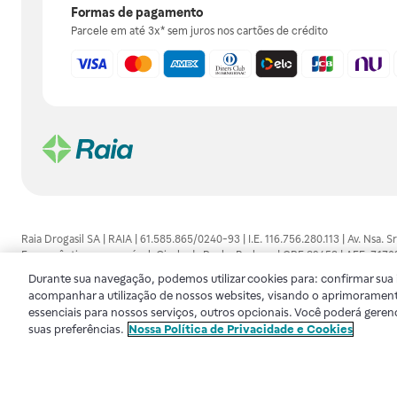
Formas de pagamento
Parcele em até 3x* sem juros nos cartões de crédito
Raia Drogasil SA | RAIA | 61.585.865/0240-93 | I.E. 116.756.280.113 | Av. Nsa.
Farmacêutico responsável: Gisele da Penha Barbosa | CRF 89453 | AFE: 7.1
alguma, as orientações dadas pelo profissional da área médica. Somente o 
Durante sua navegação, podemos utilizar cookies para: confirmar sua i
consultado. Os preços e promoções divulgados no site são válidos apenas para
acompanhar a utilização de nossos websites, visando o aprimorament
de proteção de dados, para que você possa realizar suas compras com tranqüi
essenciais para nossos serviços, outros opcionais. Você poderá geren
disponibilidade de produto em nosso estoque.
suas preferências.
Nossa Política de Privacidade e Cookies