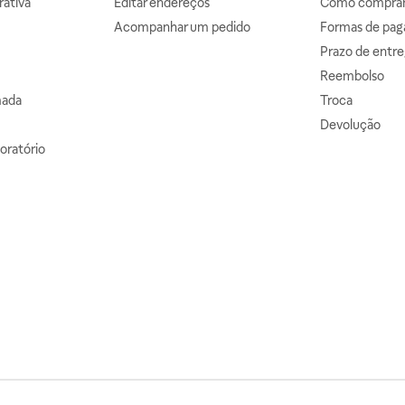
ativa
Editar endereços
Como comprar 
Acompanhar um pedido
Formas de pa
Prazo de entre
Reembolso
mada
Troca
Devolução
oratório