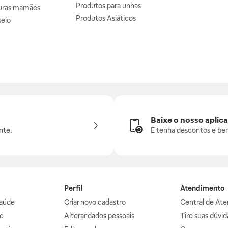
Produtos para unhas
uras mamães
Produtos Asiáticos
seio
Baixe o nosso aplica
nte.
E tenha descontos e ben
Perfil
Atendimento
aúde
Criar novo cadastro
Central de At
e
Alterar dados pessoais
Tire suas dúvi