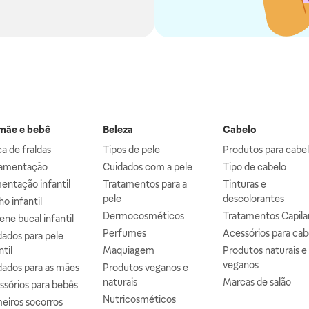
ãe e bebê
Beleza
Cabelo
a de fraldas
Tipos de pele
Produtos para cabe
mentação
Cuidados com a pele
Tipo de cabelo
entação infantil
Tratamentos para a
Tinturas e
pele
descolorantes
o infantil
Dermocosméticos
Tratamentos Capila
ene bucal infantil
Perfumes
Acessórios para cab
ados para pele
ntil
Maquiagem
Produtos naturais e
veganos
dados para as mães
Produtos veganos e
naturais
Marcas de salão
ssórios para bebês
Nutricosméticos
eiros socorros