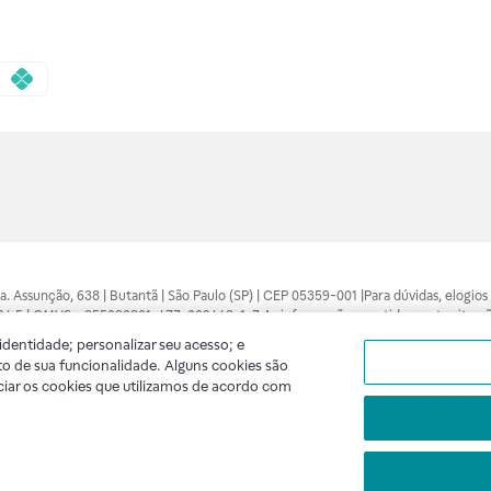
 Sra. Assunção, 638 | Butantã | São Paulo (SP) | CEP 05359-001 |Para dúvidas, elogi
7094.5 | CMVS - 355030801-477-002443-1-7 As informações contidas neste site n
médico está apto a diagnosticar qualquer problema de saúde e prescrever o trata
dentidade; personalizar seu acesso; e
 compras feitas pela internet. Maiores esclarecimentos, consultar o site: www.anv
o de sua funcionalidade. Alguns cookies são
lidade. A privacidade e a segurança dos clientes são compromissos da Raia Droga
ciar os cookies que utilizamos de acordo com
A
Raia
segue as determinações da