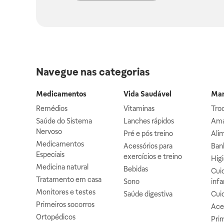
Navegue nas categorias
Medicamentos
Vida Saudável
Mam
Remédios
Vitaminas
Troc
Saúde do Sistema
Lanches rápidos
Ama
Nervoso
Pré e pós treino
Alim
Medicamentos
Acessórios para
Banh
Especiais
exercícios e treino
Higi
Medicina natural
Bebidas
Cuid
Tratamento em casa
Sono
infa
Monitores e testes
Saúde digestiva
Cui
Primeiros socorros
Ace
Ortopédicos
Prim