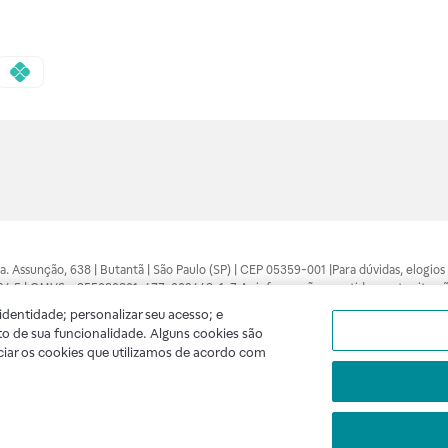
 Sra. Assunção, 638 | Butantã | São Paulo (SP) | CEP 05359-001 |Para dúvidas, elogi
7094.5 | CMVS - 355030801-477-002443-1-7 As informações contidas neste site n
médico está apto a diagnosticar qualquer problema de saúde e prescrever o trata
dentidade; personalizar seu acesso; e
 compras feitas pela internet. Maiores esclarecimentos, consultar o site: www.anv
o de sua funcionalidade. Alguns cookies são
lidade. A privacidade e a segurança dos clientes são compromissos da Raia Droga
ciar os cookies que utilizamos de acordo com
A
Raia
segue as determinações da