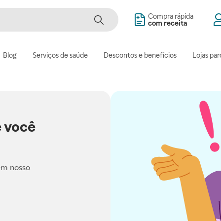
Compra rápida
com receita
Blog
Serviços de saúde
Descontos e benefícios
Lojas par
 você
em nosso