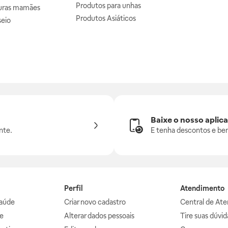
Produtos para unhas
uras mamães
Produtos Asiáticos
seio
Baixe o nosso aplica
nte.
E tenha descontos e ben
Perfil
Atendimento
aúde
Criar novo cadastro
Central de At
e
Alterar dados pessoais
Tire suas dúvi