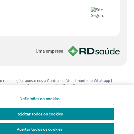
Uma empresa
os e reclamações acesse nossa
Central de Atendimento no Whatsapp
|
ão devem ser usadas para automedicação e não substituem, em hipótese
mento adequado. Ao persistirem os sintomas, um médico deverá ser
isa.gov.br . A Raia Drogasil SA trabalha com as tecnologias mais avançadas
Definições de cookies
sil SA. Todos os pedidos efetuados estão sujeitos à confirmação da
Rejeitar todos os cookies
Aceitar todos os cookies