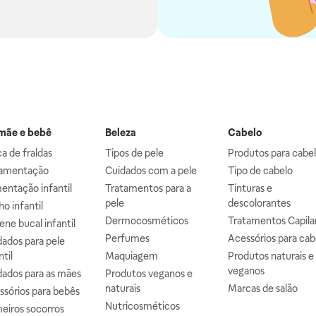
ãe e bebê
Beleza
Cabelo
a de fraldas
Tipos de pele
Produtos para cabe
mentação
Cuidados com a pele
Tipo de cabelo
entação infantil
Tratamentos para a
Tinturas e
pele
descolorantes
o infantil
Dermocosméticos
Tratamentos Capila
ene bucal infantil
Perfumes
Acessórios para cab
ados para pele
ntil
Maquiagem
Produtos naturais e
veganos
dados para as mães
Produtos veganos e
naturais
Marcas de salão
ssórios para bebês
Nutricosméticos
eiros socorros