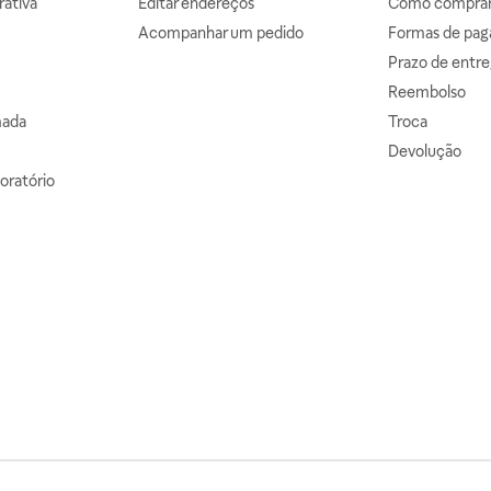
ativa
Editar endereços
Como comprar 
Acompanhar um pedido
Formas de pa
Prazo de entre
Reembolso
mada
Troca
Devolução
oratório