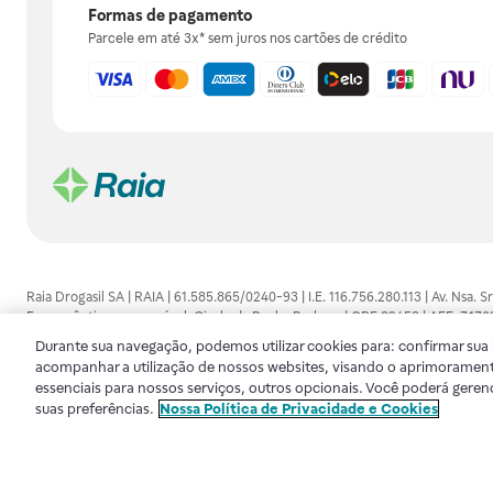
Formas de pagamento
Parcele em até 3x* sem juros nos cartões de crédito
Raia Drogasil SA | RAIA | 61.585.865/0240-93 | I.E. 116.756.280.113 | Av. Nsa.
Farmacêutico responsável: Gisele da Penha Barbosa | CRF 89453 | AFE: 7.1
alguma, as orientações dadas pelo profissional da área médica. Somente o 
Durante sua navegação, podemos utilizar cookies para: confirmar sua i
consultado. Os preços e promoções divulgados no site são válidos apenas para
acompanhar a utilização de nossos websites, visando o aprimorament
de proteção de dados, para que você possa realizar suas compras com tranqüi
essenciais para nossos serviços, outros opcionais. Você poderá geren
disponibilidade de produto em nosso estoque.
suas preferências.
Nossa Política de Privacidade e Cookies