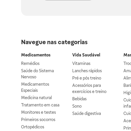
Navegue nas categorias
Medicamentos
Vida Saudável
Mam
Remédios
Vitaminas
Troc
Saúde do Sistema
Lanches rápidos
Ama
Nervoso
Pré e pós treino
Alim
Medicamentos
Acessórios para
Banh
Especiais
exercícios e treino
Higi
Medicina natural
Bebidas
Cuid
Tratamento em casa
Sono
infa
Monitores e testes
Saúde digestiva
Cui
Primeiros socorros
Ace
Ortopédicos
Prim