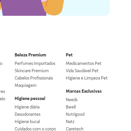
Beleza Premium
Pet
lo
Perfumes Importados
Medicamentos Pet
Skincare Premium
Vida Saudável Pet
Cabelos Profissionais
Higiene e Limpeza Pet
Maquiagem
Marcas Exclusivas
res
Higiene pessoal
elo
Needs
Higiene diária
Bwell
Desodorantes
Nutrigood
Higiene bucal
Natz
Cuidados com o corpo
Caretech