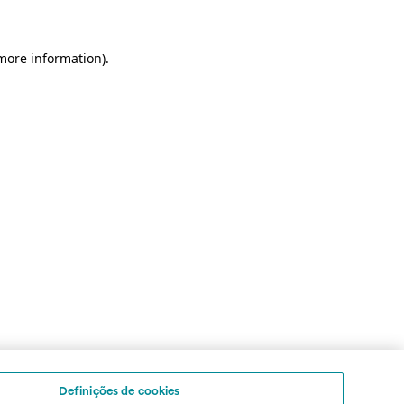
 more information)
.
Definições de cookies