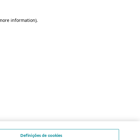
 more information)
.
Definições de cookies