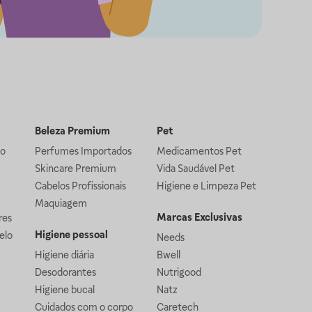
Beleza Premium
Pet
lo
Perfumes Importados
Medicamentos Pet
Skincare Premium
Vida Saudável Pet
Cabelos Profissionais
Higiene e Limpeza Pet
Maquiagem
Marcas Exclusivas
res
Higiene pessoal
elo
Needs
Higiene diária
Bwell
Desodorantes
Nutrigood
Higiene bucal
Natz
Cuidados com o corpo
Caretech