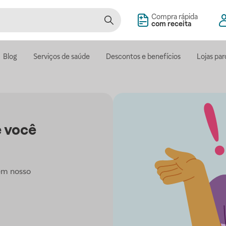
Compra rápida
com receita
Blog
Serviços de saúde
Descontos e benefícios
Lojas par
 você
em nosso