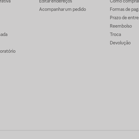
ativa
Editar endereços
Como comprar 
Acompanhar um pedido
Formas de pa
Prazo de entre
Reembolso
mada
Troca
Devolução
oratório