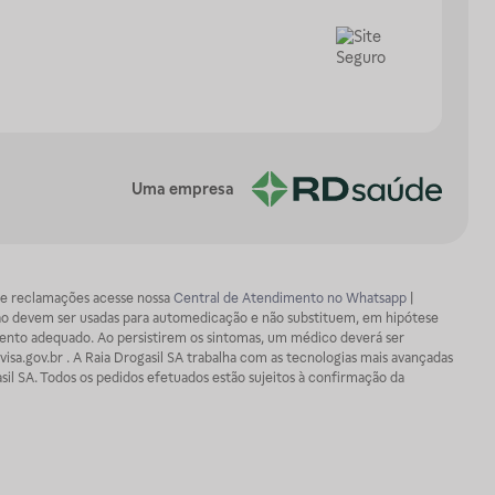
Uma empresa
os e reclamações acesse nossa
Central de Atendimento no Whatsapp
|
ão devem ser usadas para automedicação e não substituem, em hipótese
mento adequado. Ao persistirem os sintomas, um médico deverá ser
isa.gov.br . A Raia Drogasil SA trabalha com as tecnologias mais avançadas
sil SA. Todos os pedidos efetuados estão sujeitos à confirmação da