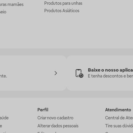
Produtos para unhas
uras mamães
Produtos Asiáticos
seio
Baixe o nosso aplica
nte.
E tenha descontos e ben
Perfil
Atendimento
aúde
Criar novo cadastro
Central de At
e
Alterar dados pessoais
Tire suas dúvi