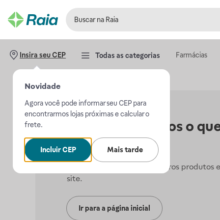
Farmácias
Insira seu CEP
Todas as categorias
Novidade
Agora você pode informar seu CEP para
encontrarmos lojas próximas e calcular o
Não encontramos o que
frete.
procurava.
Incluir CEP
Mais tarde
Mas, você pode conferir outros produtos 
site.
Ir para a página inicial