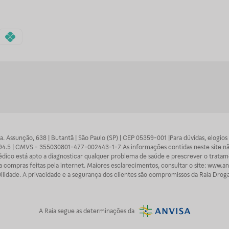
 Sra. Assunção, 638 | Butantã | São Paulo (SP) | CEP 05359-001 |Para dúvidas, elogi
7094.5 | CMVS - 355030801-477-002443-1-7 As informações contidas neste site n
médico está apto a diagnosticar qualquer problema de saúde e prescrever o trata
 compras feitas pela internet. Maiores esclarecimentos, consultar o site: www.anv
lidade. A privacidade e a segurança dos clientes são compromissos da Raia Droga
A
Raia
segue as determinações da