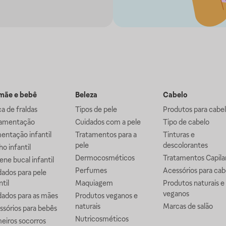
ãe e bebê
Beleza
Cabelo
a de fraldas
Tipos de pele
Produtos para cabe
mentação
Cuidados com a pele
Tipo de cabelo
entação infantil
Tratamentos para a
Tinturas e
pele
descolorantes
o infantil
Dermocosméticos
Tratamentos Capila
ene bucal infantil
Perfumes
Acessórios para cab
ados para pele
ntil
Maquiagem
Produtos naturais e
veganos
dados para as mães
Produtos veganos e
naturais
Marcas de salão
ssórios para bebês
Nutricosméticos
eiros socorros