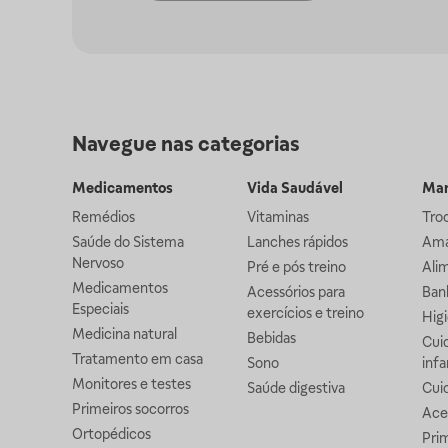
Navegue nas categorias
Medicamentos
Vida Saudável
Mam
Remédios
Vitaminas
Troc
Saúde do Sistema
Lanches rápidos
Ama
Nervoso
Pré e pós treino
Alim
Medicamentos
Acessórios para
Banh
Especiais
exercícios e treino
Higi
Medicina natural
Bebidas
Cuid
Tratamento em casa
Sono
infa
Monitores e testes
Saúde digestiva
Cui
Primeiros socorros
Ace
Ortopédicos
Prim