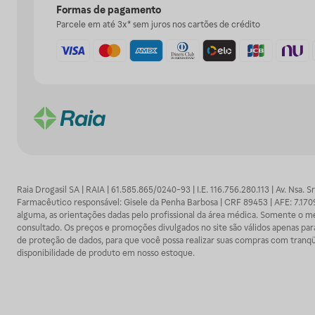
Formas de pagamento
Parcele em até 3x* sem juros nos cartões de crédito
Raia Drogasil SA | RAIA | 61.585.865/0240-93 | I.E. 116.756.280.113 | Av. Nsa.
Farmacêutico responsável: Gisele da Penha Barbosa | CRF 89453 | AFE: 7.1
alguma, as orientações dadas pelo profissional da área médica. Somente o 
consultado. Os preços e promoções divulgados no site são válidos apenas para
de proteção de dados, para que você possa realizar suas compras com tranqüi
disponibilidade de produto em nosso estoque.