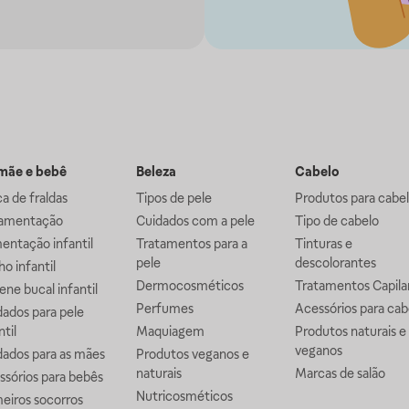
ãe e bebê
Beleza
Cabelo
a de fraldas
Tipos de pele
Produtos para cabe
mentação
Cuidados com a pele
Tipo de cabelo
entação infantil
Tratamentos para a
Tinturas e
pele
descolorantes
o infantil
Dermocosméticos
Tratamentos Capila
ene bucal infantil
Perfumes
Acessórios para cab
ados para pele
ntil
Maquiagem
Produtos naturais e
veganos
dados para as mães
Produtos veganos e
naturais
Marcas de salão
ssórios para bebês
Nutricosméticos
eiros socorros