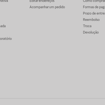
ativa
Editar endereços
Como comprar 
Acompanhar um pedido
Formas de pa
Prazo de entre
Reembolso
mada
Troca
Devolução
oratório