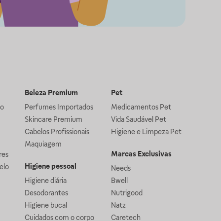
Beleza Premium
Pet
lo
Perfumes Importados
Medicamentos Pet
Skincare Premium
Vida Saudável Pet
Cabelos Profissionais
Higiene e Limpeza Pet
Maquiagem
Marcas Exclusivas
res
Higiene pessoal
elo
Needs
Higiene diária
Bwell
Desodorantes
Nutrigood
Higiene bucal
Natz
Cuidados com o corpo
Caretech