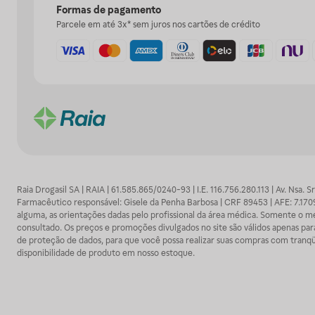
Formas de pagamento
Parcele em até 3x* sem juros nos cartões de crédito
Raia Drogasil SA | RAIA | 61.585.865/0240-93 | I.E. 116.756.280.113 | Av. Nsa.
Farmacêutico responsável: Gisele da Penha Barbosa | CRF 89453 | AFE: 7.1
alguma, as orientações dadas pelo profissional da área médica. Somente o 
consultado. Os preços e promoções divulgados no site são válidos apenas para
de proteção de dados, para que você possa realizar suas compras com tranqüi
disponibilidade de produto em nosso estoque.