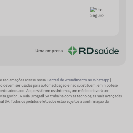
Uma empresa
os e reclamações acesse nossa
Central de Atendimento no Whatsapp
|
ão devem ser usadas para automedicação e não substituem, em hipótese
mento adequado. Ao persistirem os sintomas, um médico deverá ser
isa.gov.br . A Raia Drogasil SA trabalha com as tecnologias mais avançadas
sil SA. Todos os pedidos efetuados estão sujeitos à confirmação da