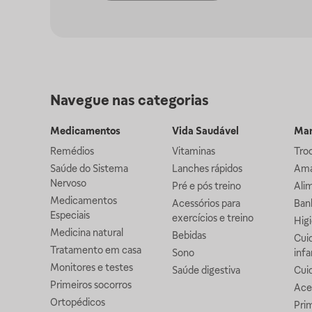
Navegue nas categorias
Medicamentos
Vida Saudável
Mam
Remédios
Vitaminas
Troc
Saúde do Sistema
Lanches rápidos
Ama
Nervoso
Pré e pós treino
Alim
Medicamentos
Acessórios para
Banh
Especiais
exercícios e treino
Higi
Medicina natural
Bebidas
Cuid
Tratamento em casa
Sono
infa
Monitores e testes
Saúde digestiva
Cui
Primeiros socorros
Ace
Ortopédicos
Prim