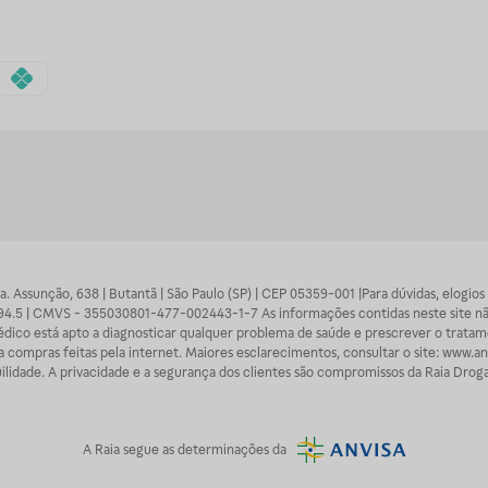
 Sra. Assunção, 638 | Butantã | São Paulo (SP) | CEP 05359-001 |Para dúvidas, elogi
7094.5 | CMVS - 355030801-477-002443-1-7 As informações contidas neste site n
médico está apto a diagnosticar qualquer problema de saúde e prescrever o trata
 compras feitas pela internet. Maiores esclarecimentos, consultar o site: www.anv
lidade. A privacidade e a segurança dos clientes são compromissos da Raia Droga
A
Raia
segue as determinações da