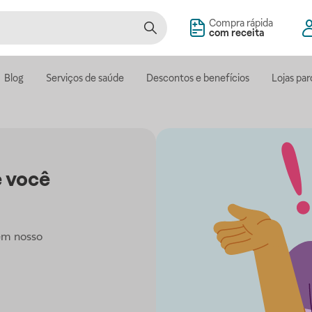
Compra rápida
com receita
Blog
Serviços de saúde
Descontos e benefícios
Lojas par
 você
em nosso