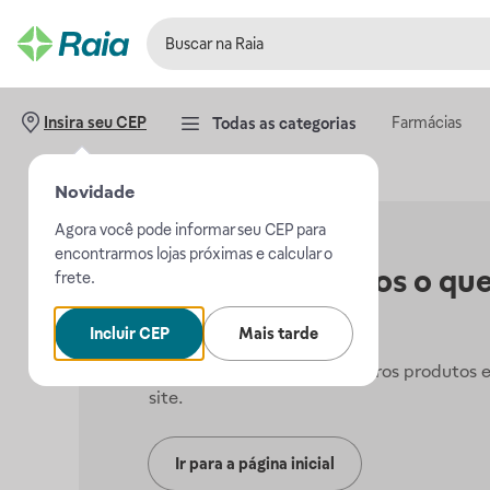
Farmácias
Insira seu CEP
Todas as categorias
Novidade
Agora você pode informar seu CEP para
encontrarmos lojas próximas e calcular o
Não encontramos o que
frete.
procurava.
Incluir CEP
Mais tarde
Mas, você pode conferir outros produtos 
site.
Ir para a página inicial