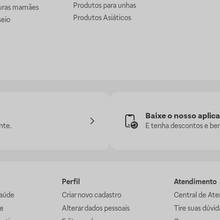
Produtos para unhas
uras mamães
Produtos Asiáticos
seio
Baixe o nosso aplica
nte.
E tenha descontos e ben
Perfil
Atendimento
aúde
Criar novo cadastro
Central de At
e
Alterar dados pessoais
Tire suas dúvi