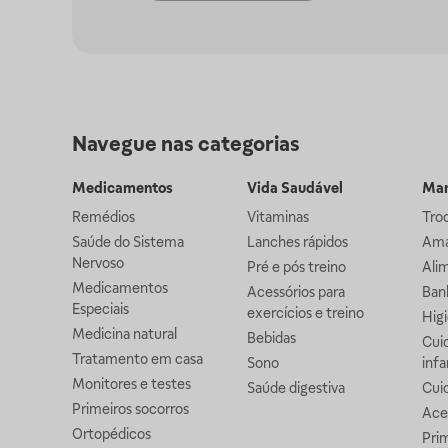
Navegue nas categorias
Medicamentos
Vida Saudável
Mam
Remédios
Vitaminas
Troc
Saúde do Sistema
Lanches rápidos
Ama
Nervoso
Pré e pós treino
Alim
Medicamentos
Acessórios para
Banh
Especiais
exercícios e treino
Higi
Medicina natural
Bebidas
Cuid
Tratamento em casa
Sono
infa
Monitores e testes
Saúde digestiva
Cui
Primeiros socorros
Ace
Ortopédicos
Prim