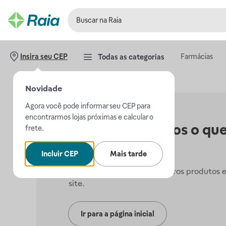
Farmácias
Insira seu CEP
Todas as categorias
Novidade
Agora você pode informar seu CEP para
encontrarmos lojas próximas e calcular o
Não encontramos o que
frete.
procurava.
Incluir CEP
Mais tarde
Mas, você pode conferir outros produtos 
site.
Ir para a página inicial