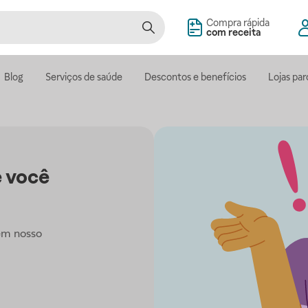
Compra rápida
com receita
Blog
Serviços de saúde
Descontos e benefícios
Lojas par
 você
em nosso