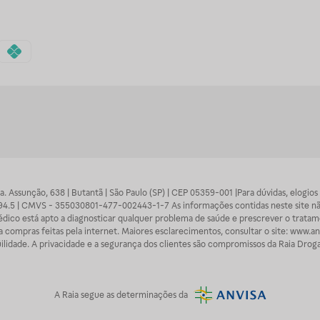
 Sra. Assunção, 638 | Butantã | São Paulo (SP) | CEP 05359-001 |Para dúvidas, elogi
7094.5 | CMVS - 355030801-477-002443-1-7 As informações contidas neste site n
médico está apto a diagnosticar qualquer problema de saúde e prescrever o trata
 compras feitas pela internet. Maiores esclarecimentos, consultar o site: www.anv
lidade. A privacidade e a segurança dos clientes são compromissos da Raia Droga
A
Raia
segue as determinações da