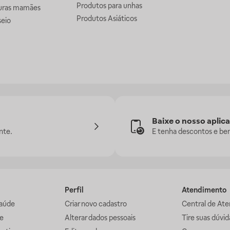
Produtos para unhas
uras mamães
Produtos Asiáticos
seio
Baixe o nosso aplica
nte.
E tenha descontos e ben
Perfil
Atendimento
aúde
Criar novo cadastro
Central de At
e
Alterar dados pessoais
Tire suas dúvi