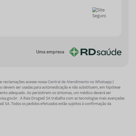
Uma empresa
os e reclamações acesse nossa
Central de Atendimento no Whatsapp
|
ão devem ser usadas para automedicação e não substituem, em hipótese
mento adequado. Ao persistirem os sintomas, um médico deverá ser
isa.gov.br . A Raia Drogasil SA trabalha com as tecnologias mais avançadas
sil SA. Todos os pedidos efetuados estão sujeitos à confirmação da