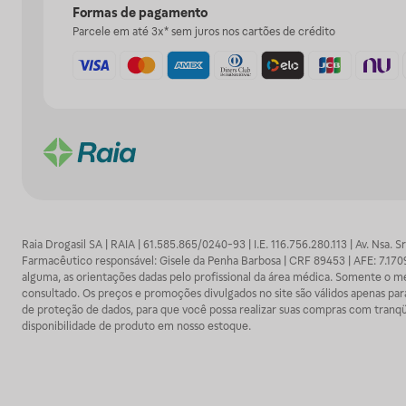
Formas de pagamento
Parcele em até 3x* sem juros nos cartões de crédito
Raia Drogasil SA | RAIA | 61.585.865/0240-93 | I.E. 116.756.280.113 | Av. Nsa.
Farmacêutico responsável: Gisele da Penha Barbosa | CRF 89453 | AFE: 7.1
alguma, as orientações dadas pelo profissional da área médica. Somente o 
consultado. Os preços e promoções divulgados no site são válidos apenas para
de proteção de dados, para que você possa realizar suas compras com tranqüi
disponibilidade de produto em nosso estoque.