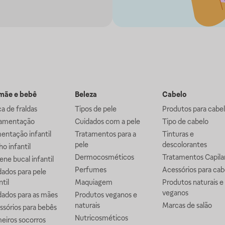
ãe e bebê
Beleza
Cabelo
a de fraldas
Tipos de pele
Produtos para cabe
mentação
Cuidados com a pele
Tipo de cabelo
entação infantil
Tratamentos para a
Tinturas e
pele
descolorantes
o infantil
Dermocosméticos
Tratamentos Capila
ene bucal infantil
Perfumes
Acessórios para cab
ados para pele
ntil
Maquiagem
Produtos naturais e
veganos
dados para as mães
Produtos veganos e
naturais
Marcas de salão
ssórios para bebês
Nutricosméticos
eiros socorros