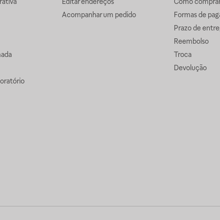
ativa
Editar endereços
Como comprar 
Acompanhar um pedido
Formas de pa
Prazo de entre
Reembolso
mada
Troca
Devolução
oratório