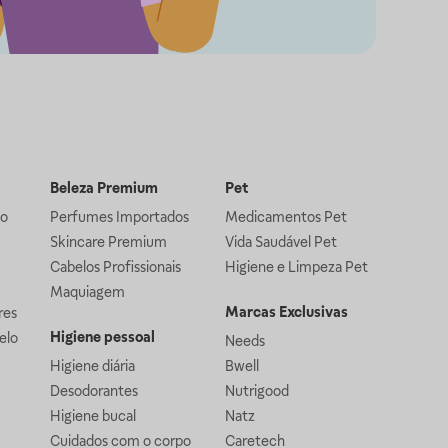
Beleza Premium
Pet
lo
Perfumes Importados
Medicamentos Pet
Skincare Premium
Vida Saudável Pet
Cabelos Profissionais
Higiene e Limpeza Pet
Maquiagem
Marcas Exclusivas
res
Higiene pessoal
elo
Needs
Higiene diária
Bwell
Desodorantes
Nutrigood
Higiene bucal
Natz
Cuidados com o corpo
Caretech