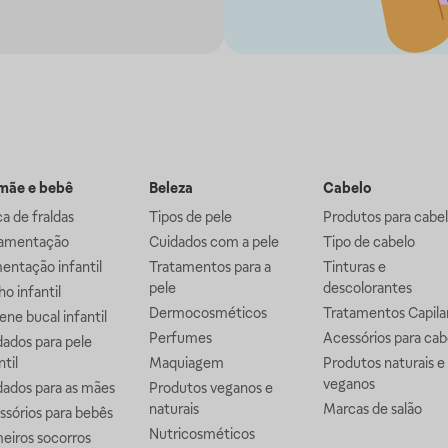
ãe e bebê
Beleza
Cabelo
a de fraldas
Tipos de pele
Produtos para cabe
mentação
Cuidados com a pele
Tipo de cabelo
entação infantil
Tratamentos para a
Tinturas e
pele
descolorantes
o infantil
Dermocosméticos
Tratamentos Capila
ene bucal infantil
Perfumes
Acessórios para cab
ados para pele
ntil
Maquiagem
Produtos naturais e
veganos
dados para as mães
Produtos veganos e
naturais
Marcas de salão
ssórios para bebês
Nutricosméticos
eiros socorros