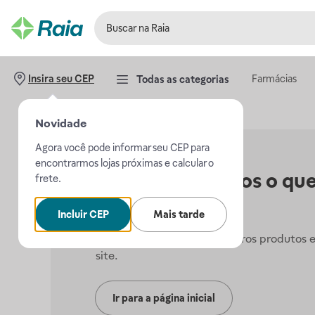
Farmácias
Insira seu CEP
Todas as categorias
Novidade
Agora você pode informar seu CEP para
encontrarmos lojas próximas e calcular o
Não encontramos o que
frete.
procurava.
Incluir CEP
Mais tarde
Mas, você pode conferir outros produtos 
site.
Ir para a página inicial