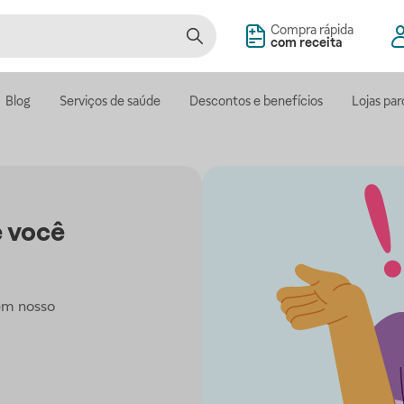
Compra rápida
com receita
Blog
Serviços de saúde
Descontos e benefícios
Lojas par
 você
em nosso