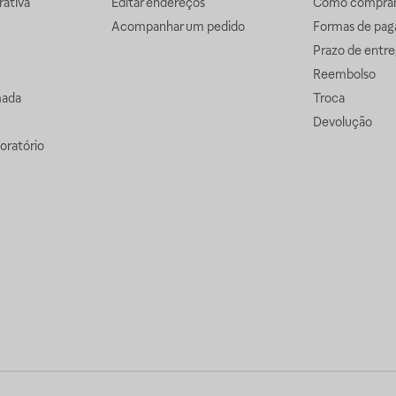
ativa
Editar endereços
Como comprar 
Acompanhar um pedido
Formas de pa
Prazo de entre
Reembolso
mada
Troca
Devolução
oratório