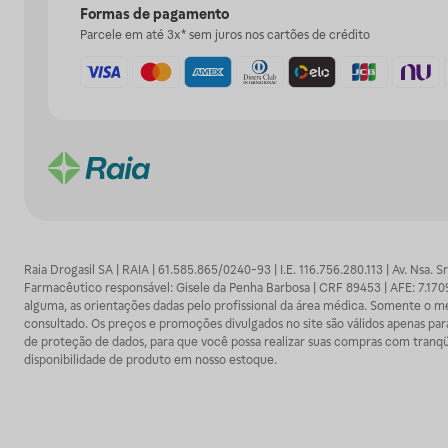
Formas de pagamento
Parcele em até 3x* sem juros nos cartões de crédito
Raia Drogasil SA | RAIA | 61.585.865/0240-93 | I.E. 116.756.280.113 | Av. Nsa.
Farmacêutico responsável: Gisele da Penha Barbosa | CRF 89453 | AFE: 7.1
alguma, as orientações dadas pelo profissional da área médica. Somente o 
consultado. Os preços e promoções divulgados no site são válidos apenas para
de proteção de dados, para que você possa realizar suas compras com tranqüi
disponibilidade de produto em nosso estoque.