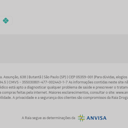
 Sra. Assunção, 638 | Butantã | São Paulo (SP) | CEP 05359-001 |Para dúvidas, elogi
7094.5 | CMVS - 355030801-477-002443-1-7 As informações contidas neste site n
médico está apto a diagnosticar qualquer problema de saúde e prescrever o trata
 compras feitas pela internet. Maiores esclarecimentos, consultar o site: www.anv
lidade. A privacidade e a segurança dos clientes são compromissos da Raia Droga
A
Raia
segue as determinações da