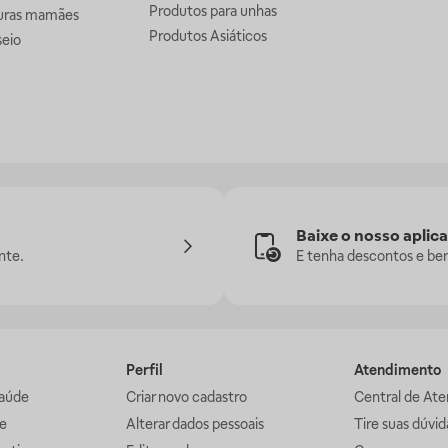
Produtos para unhas
uras mamães
Produtos Asiáticos
seio
Baixe o nosso aplica
nte.
E tenha descontos e ben
Perfil
Atendimento
aúde
Criar novo cadastro
Central de At
e
Alterar dados pessoais
Tire suas dúvi