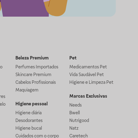
Beleza Premium
Pet
lo
Perfumes Importados
Medicamentos Pet
Skincare Premium
Vida Saudável Pet
Cabelos Profissionais
Higiene e Limpeza Pet
Maquiagem
Marcas Exclusivas
res
Higiene pessoal
elo
Needs
Higiene diária
Bwell
Desodorantes
Nutrigood
Higiene bucal
Natz
Cuidados com o corpo
Caretech