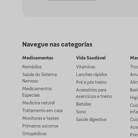
Navegue nas categorias
Medicamentos
Vida Saudável
Mam
Remédios
Vitaminas
Troc
Saúde do Sistema
Lanches rápidos
Ama
Nervoso
Pré e pós treino
Alim
Medicamentos
Acessórios para
Banh
Especiais
exercícios e treino
Higi
Medicina natural
Bebidas
Cuid
Tratamento em casa
Sono
infa
Monitores e testes
Saúde digestiva
Cui
Primeiros socorros
Ace
Ortopédicos
Prim