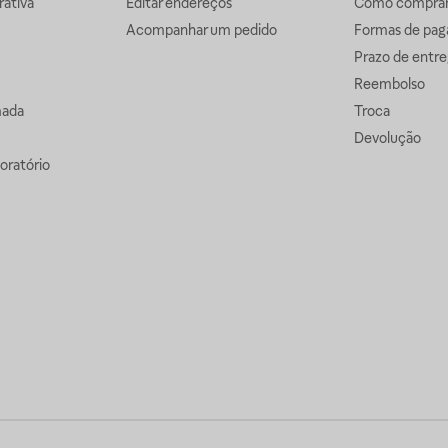
ativa
Editar endereços
Como comprar 
Acompanhar um pedido
Formas de pa
Prazo de entre
Reembolso
mada
Troca
Devolução
oratório