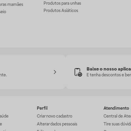
Produtos para unhas
uras mamães
Produtos Asiáticos
seio
Baixe o nosso aplica
nte.
E tenha descontos e ben
Perfil
Atendimento
aúde
Criar novo cadastro
Central de At
e
Alterar dados pessoais
Tire suas dúvi