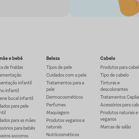
ãe e bebê
Beleza
Cabelo
a de fraldas
Tipos de pele
Produtos para cabe
mentação
Cuidados com a pele
Tipo de cabelo
entação infantil
Tratamentos para a
Tinturas e
pele
descolorantes
o infantil
Dermocosméticos
Tratamentos Capila
ene bucal infantil
Perfumes
Acessórios para cab
ados para pele
ntil
Maquiagem
Produtos naturais e
veganos
dados para as mães
Produtos veganos e
naturais
Marcas de salão
ssórios para bebês
Nutricosméticos
eiros socorros