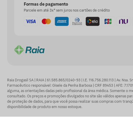
Formas de pagamento
Parcele em até 3x* sem juros nos cartões de crédito
Raia Drogasil SA | RAIA | 61.585.865/0240-93 | I.E. 116.756.280.113 | Av. Nsa.
Farmacêutico responsável: Gisele da Penha Barbosa | CRF 89453 | AFE: 7.1
alguma, as orientações dadas pelo profissional da área médica. Somente o 
consultado. Os preços e promoções divulgados no site são válidos apenas para
de proteção de dados, para que você possa realizar suas compras com tranqüi
disponibilidade de produto em nosso estoque.