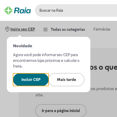
Farmácias
Insira seu CEP
Todas as categorias
Novidade
Agora você pode informar seu CEP para
encontrarmos lojas próximas e calcular o
Não encontramos o que
frete.
procurava.
Incluir CEP
Mais tarde
Mas, você pode conferir outros produtos 
site.
Ir para a página inicial