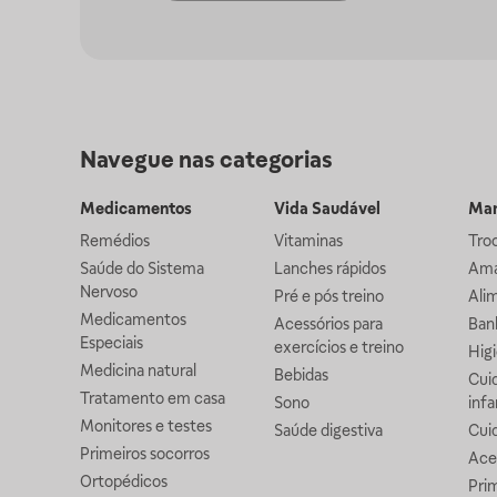
Navegue nas categorias
Medicamentos
Vida Saudável
Mam
Remédios
Vitaminas
Troc
Saúde do Sistema
Lanches rápidos
Ama
Nervoso
Pré e pós treino
Alim
Medicamentos
Acessórios para
Banh
Especiais
exercícios e treino
Higi
Medicina natural
Bebidas
Cuid
Tratamento em casa
Sono
infa
Monitores e testes
Saúde digestiva
Cui
Primeiros socorros
Ace
Ortopédicos
Prim