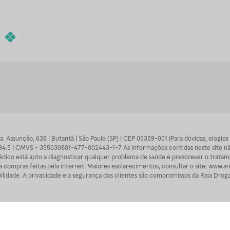
 Sra. Assunção, 638 | Butantã | São Paulo (SP) | CEP 05359-001 |Para dúvidas, elogi
7094.5 | CMVS - 355030801-477-002443-1-7 As informações contidas neste site n
médico está apto a diagnosticar qualquer problema de saúde e prescrever o trata
 compras feitas pela internet. Maiores esclarecimentos, consultar o site: www.anv
lidade. A privacidade e a segurança dos clientes são compromissos da Raia Droga
A
Raia
segue as determinações da