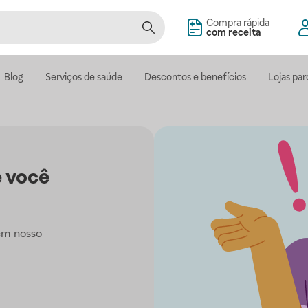
Compra rápida
com receita
Blog
Serviços de saúde
Descontos e benefícios
Lojas par
 você
em nosso