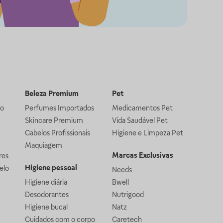
Beleza Premium
Pet
lo
Perfumes Importados
Medicamentos Pet
Skincare Premium
Vida Saudável Pet
Cabelos Profissionais
Higiene e Limpeza Pet
Maquiagem
Marcas Exclusivas
res
Higiene pessoal
elo
Needs
Higiene diária
Bwell
Desodorantes
Nutrigood
Higiene bucal
Natz
Cuidados com o corpo
Caretech