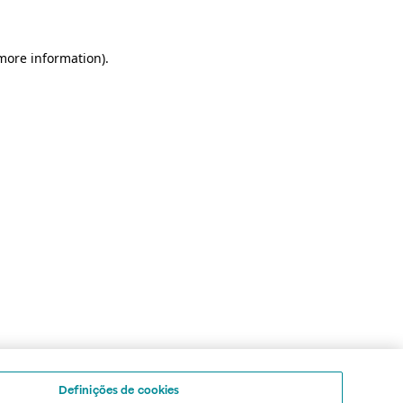
 more information)
.
Definições de cookies