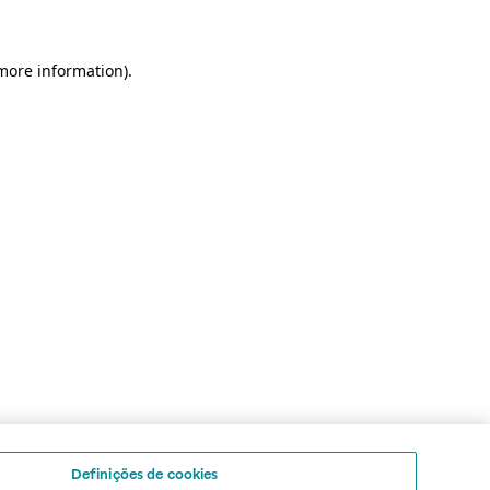
 more information)
.
Definições de cookies