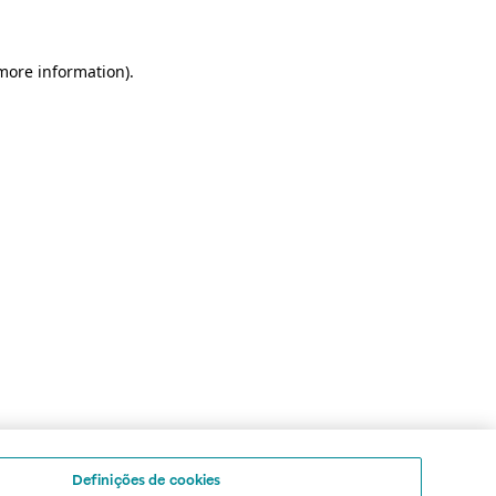
 more information)
.
Definições de cookies