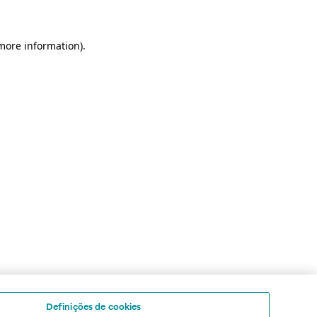
 more information)
.
Definições de cookies