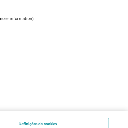
 more information)
.
Definições de cookies