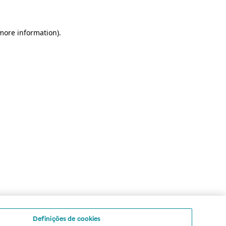
 more information)
.
Definições de cookies