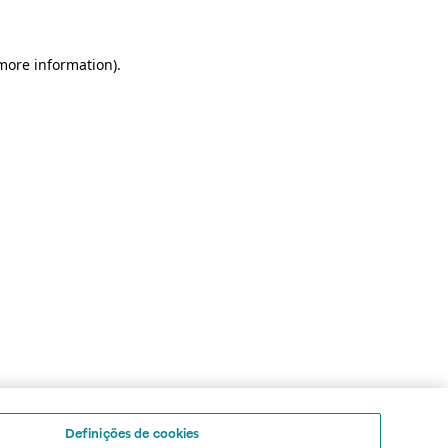
 more information)
.
Definições de cookies