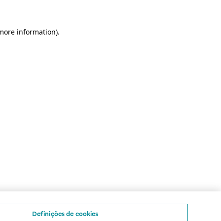
 more information)
.
Definições de cookies