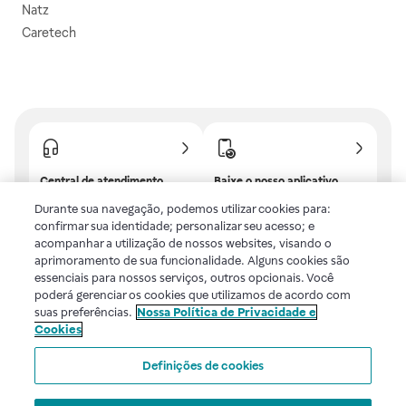
Natz
Caretech
Central de atendimento
Baixe o nosso aplicativo
Confira as dúvidas mais
E tenha descontos e
Durante sua navegação, podemos utilizar cookies para:
frequentes ou fale com a
benefícios exclusivos!
confirmar sua identidade; personalizar seu acesso; e
gente.
acompanhar a utilização de nossos websites, visando o
aprimoramento de sua funcionalidade. Alguns cookies são
essenciais para nossos serviços, outros opcionais. Você
poderá gerenciar os cookies que utilizamos de acordo com
Uma empresa
suas preferências.
Nossa Política de Privacidade e
Cookies
Voltar ao topo
Definições de cookies