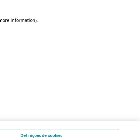
 more information)
.
Definições de cookies