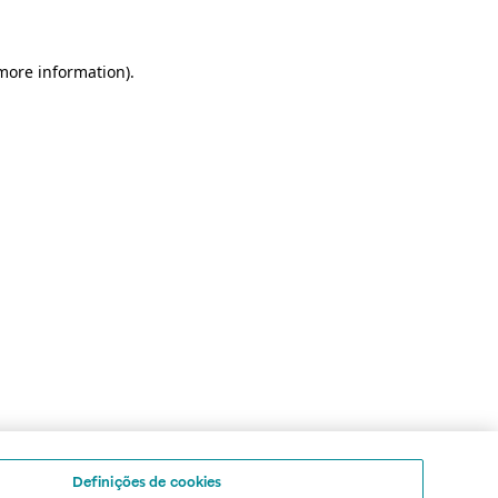
 more information)
.
Definições de cookies